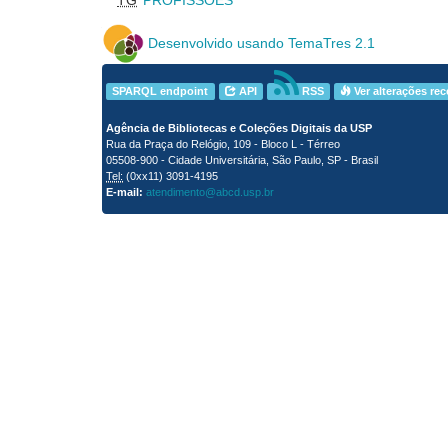
Desenvolvido usando TemaTres 2.1
SPARQL endpoint
API
RSS
Ver alterações re
Agência de Bibliotecas e Coleções Digitais da USP
Rua da Praça do Relógio, 109 - Bloco L - Térreo
05508-900 - Cidade Universitária, São Paulo, SP - Brasil
Tel:
(0xx11) 3091-4195
E-mail:
atendimento@abcd.usp.br