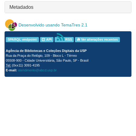
Metadados
Desenvolvido usando TemaTres 2.1
SPARQL endpoint
API
RSS
Ver alterações recentes
Agência de Bibliotecas e Coleções Digitais da USP
Rua da Praça do Relógio, 109 - Bloco L - Térreo
05508-900 - Cidade Universitária, São Paulo, SP - Brasil
Tel:
(0xx11) 3091-4195
E-mail:
atendimento@abcd.usp.br