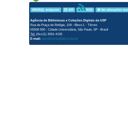
SPARQL endpoint
API
RSS
Ver alterações re
Agência de Bibliotecas e Coleções Digitais da USP
Rua da Praça do Relógio, 109 - Bloco L - Térreo
05508-900 - Cidade Universitária, São Paulo, SP - Brasil
Tel:
(0xx11) 3091-4195
E-mail:
atendimento@abcd.usp.br