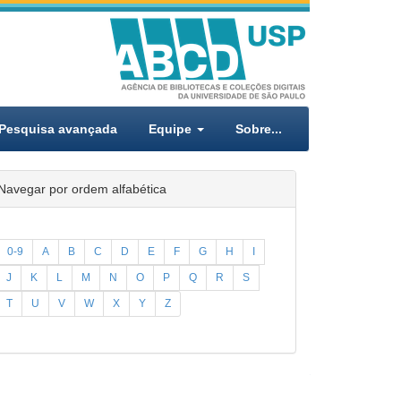
Pesquisa avançada
Equipe
Sobre...
Navegar por ordem alfabética
0-9
A
B
C
D
E
F
G
H
I
J
K
L
M
N
O
P
Q
R
S
T
U
V
W
X
Y
Z