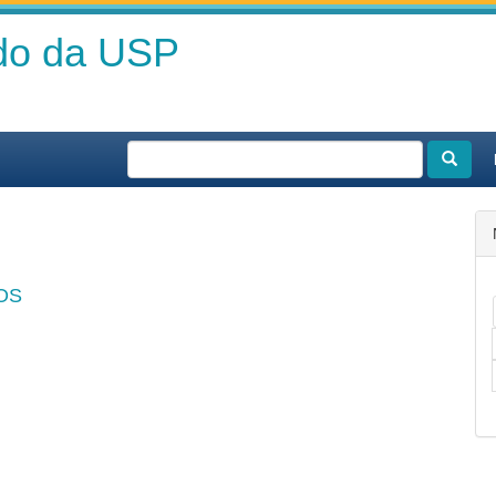
ado da USP
OS