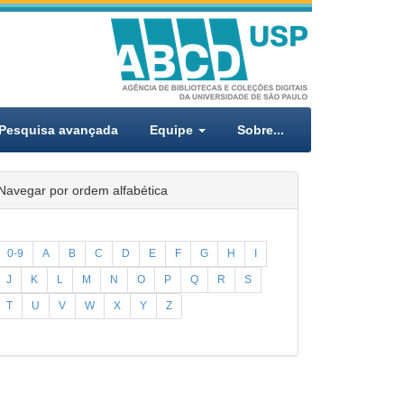
Pesquisa avançada
Equipe
Sobre...
Navegar por ordem alfabética
0-9
A
B
C
D
E
F
G
H
I
J
K
L
M
N
O
P
Q
R
S
T
U
V
W
X
Y
Z