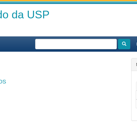
ado da USP
OS