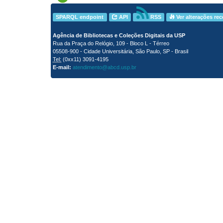
SPARQL endpoint
API
RSS
Ver alterações re
Agência de Bibliotecas e Coleções Digitais da USP
Rua da Praça do Relógio, 109 - Bloco L - Térreo
05508-900 - Cidade Universitária, São Paulo, SP - Brasil
Tel:
(0xx11) 3091-4195
E-mail:
atendimento@abcd.usp.br