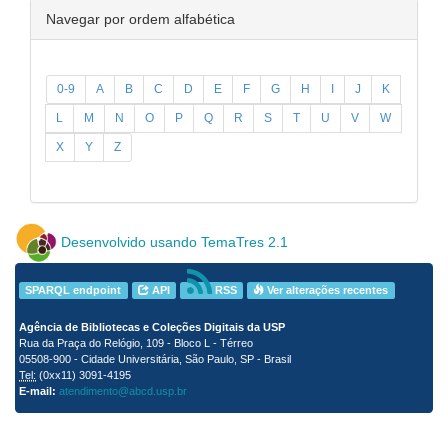
Navegar por ordem alfabética
0-9
A
B
C
D
E
F
G
H
I
J
K
L
M
N
O
P
Q
R
S
T
U
V
W
X
Y
Z
Desenvolvido usando TemaTres 2.1
SPARQL endpoint
API
RSS
Ver alterações recentes
Agência de Bibliotecas e Coleções Digitais da USP
Rua da Praça do Relógio, 109 - Bloco L - Térreo
05508-900 - Cidade Universitária, São Paulo, SP - Brasil
Tel:
(0xx11) 3091-4195
E-mail:
atendimento@abcd.usp.br