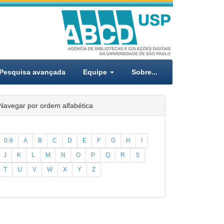
Pesquisa avançada
Equipe
Sobre...
Navegar por ordem alfabética
0-9
A
B
C
D
E
F
G
H
I
J
K
L
M
N
O
P
Q
R
S
T
U
V
W
X
Y
Z