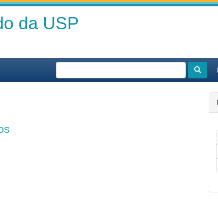
ado da USP
OS