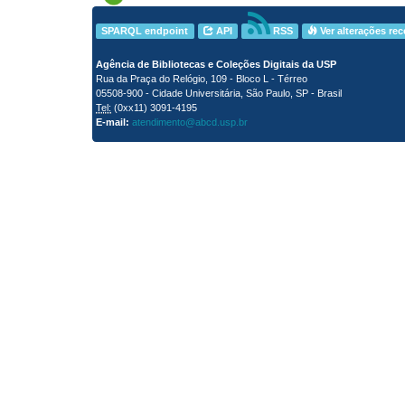
SPARQL endpoint
API
RSS
Ver alterações re
Agência de Bibliotecas e Coleções Digitais da USP
Rua da Praça do Relógio, 109 - Bloco L - Térreo
05508-900 - Cidade Universitária, São Paulo, SP - Brasil
Tel:
(0xx11) 3091-4195
E-mail:
atendimento@abcd.usp.br