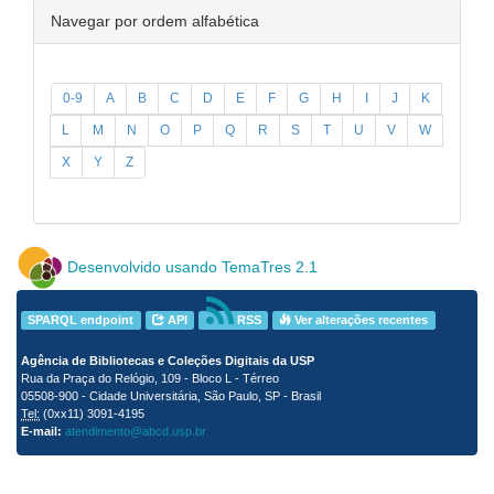
Navegar por ordem alfabética
0-9
A
B
C
D
E
F
G
H
I
J
K
L
M
N
O
P
Q
R
S
T
U
V
W
X
Y
Z
Desenvolvido usando TemaTres 2.1
SPARQL endpoint
API
RSS
Ver alterações recentes
Agência de Bibliotecas e Coleções Digitais da USP
Rua da Praça do Relógio, 109 - Bloco L - Térreo
05508-900 - Cidade Universitária, São Paulo, SP - Brasil
Tel:
(0xx11) 3091-4195
E-mail:
atendimento@abcd.usp.br