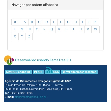
Navegar por ordem alfabética
0-9
A
B
C
D
E
F
G
H
I
J
K
L
M
N
O
P
Q
R
S
T
U
V
W
X
Y
Z
Desenvolvido usando TemaTres 2.1
SPARQL endpoint
API
RSS
Ver alterações recentes
Agência de Bibliotecas e Coleções Digitais da USP
Rua da Praça do Relógio, 109 - Bloco L - Térreo
05508-900 - Cidade Universitária, São Paulo, SP - Brasil
Tel:
(0xx11) 3091-4195
E-mail:
atendimento@abcd.usp.br