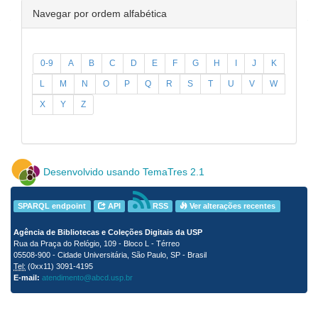
Navegar por ordem alfabética
0-9
A
B
C
D
E
F
G
H
I
J
K
L
M
N
O
P
Q
R
S
T
U
V
W
X
Y
Z
Desenvolvido usando TemaTres 2.1
SPARQL endpoint
API
RSS
Ver alterações recentes
Agência de Bibliotecas e Coleções Digitais da USP
Rua da Praça do Relógio, 109 - Bloco L - Térreo
05508-900 - Cidade Universitária, São Paulo, SP - Brasil
Tel:
(0xx11) 3091-4195
E-mail:
atendimento@abcd.usp.br