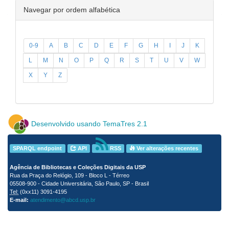
Navegar por ordem alfabética
0-9
A
B
C
D
E
F
G
H
I
J
K
L
M
N
O
P
Q
R
S
T
U
V
W
X
Y
Z
Desenvolvido usando TemaTres 2.1
SPARQL endpoint
API
RSS
Ver alterações recentes
Agência de Bibliotecas e Coleções Digitais da USP
Rua da Praça do Relógio, 109 - Bloco L - Térreo
05508-900 - Cidade Universitária, São Paulo, SP - Brasil
Tel:
(0xx11) 3091-4195
E-mail:
atendimento@abcd.usp.br