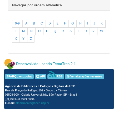
Navegar por ordem alfabética
0-9
A
B
C
D
E
F
G
H
I
J
K
L
M
N
O
P
Q
R
S
T
U
V
W
X
Y
Z
Desenvolvido usando TemaTres 2.1
SPARQL endpoint
API
RSS
Ver alterações recentes
Agência de Bibliotecas e Coleções Digitais da USP
Rua da Praça do Relógio, 109 - Bloco L - Térreo
05508-900 - Cidade Universitária, São Paulo, SP - Brasil
Tel:
(0xx11) 3091-4195
E-mail:
atendimento@abcd.usp.br