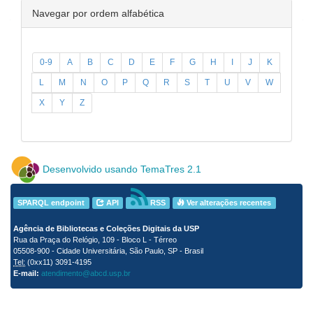
Navegar por ordem alfabética
0-9
A
B
C
D
E
F
G
H
I
J
K
L
M
N
O
P
Q
R
S
T
U
V
W
X
Y
Z
Desenvolvido usando TemaTres 2.1
SPARQL endpoint
API
RSS
Ver alterações recentes
Agência de Bibliotecas e Coleções Digitais da USP
Rua da Praça do Relógio, 109 - Bloco L - Térreo
05508-900 - Cidade Universitária, São Paulo, SP - Brasil
Tel:
(0xx11) 3091-4195
E-mail:
atendimento@abcd.usp.br