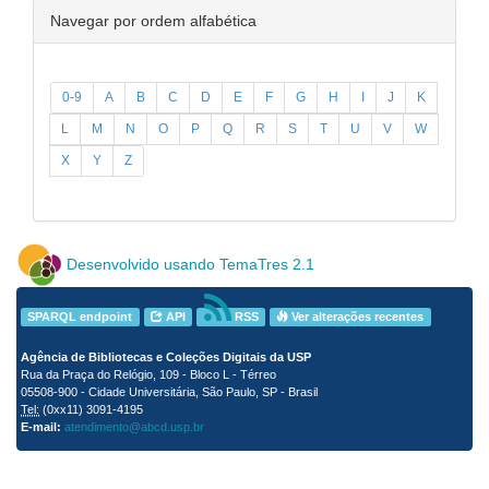
Navegar por ordem alfabética
0-9
A
B
C
D
E
F
G
H
I
J
K
L
M
N
O
P
Q
R
S
T
U
V
W
X
Y
Z
Desenvolvido usando TemaTres 2.1
SPARQL endpoint
API
RSS
Ver alterações recentes
Agência de Bibliotecas e Coleções Digitais da USP
Rua da Praça do Relógio, 109 - Bloco L - Térreo
05508-900 - Cidade Universitária, São Paulo, SP - Brasil
Tel:
(0xx11) 3091-4195
E-mail:
atendimento@abcd.usp.br