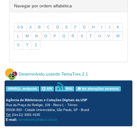
Navegar por ordem alfabética
0-9
A
B
C
D
E
F
G
H
I
J
K
L
M
N
O
P
Q
R
S
T
U
V
W
X
Y
Z
Desenvolvido usando TemaTres 2.1
SPARQL endpoint
API
RSS
Ver alterações recentes
Agência de Bibliotecas e Coleções Digitais da USP
Rua da Praça do Relógio, 109 - Bloco L - Térreo
05508-900 - Cidade Universitária, São Paulo, SP - Brasil
Tel:
(0xx11) 3091-4195
E-mail:
atendimento@abcd.usp.br