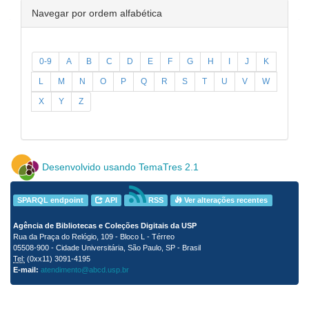
Navegar por ordem alfabética
0-9
A
B
C
D
E
F
G
H
I
J
K
L
M
N
O
P
Q
R
S
T
U
V
W
X
Y
Z
Desenvolvido usando TemaTres 2.1
SPARQL endpoint
API
RSS
Ver alterações recentes
Agência de Bibliotecas e Coleções Digitais da USP
Rua da Praça do Relógio, 109 - Bloco L - Térreo
05508-900 - Cidade Universitária, São Paulo, SP - Brasil
Tel:
(0xx11) 3091-4195
E-mail:
atendimento@abcd.usp.br