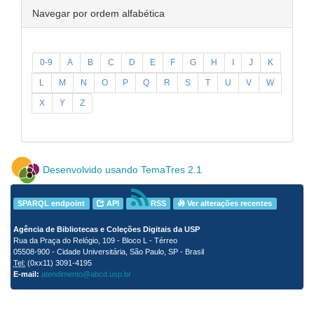
Navegar por ordem alfabética
0-9
A
B
C
D
E
F
G
H
I
J
K
L
M
N
O
P
Q
R
S
T
U
V
W
X
Y
Z
Desenvolvido usando TemaTres 2.1
SPARQL endpoint
API
RSS
Ver alterações recentes
Agência de Bibliotecas e Coleções Digitais da USP
Rua da Praça do Relógio, 109 - Bloco L - Térreo
05508-900 - Cidade Universitária, São Paulo, SP - Brasil
Tel:
(0xx11) 3091-4195
E-mail:
atendimento@abcd.usp.br