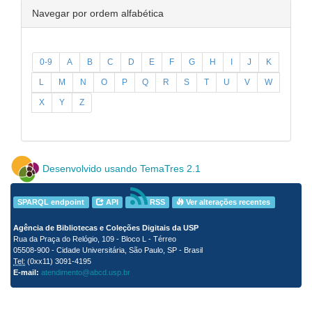
Navegar por ordem alfabética
0-9
A
B
C
D
E
F
G
H
I
J
K
L
M
N
O
P
Q
R
S
T
U
V
W
X
Y
Z
Desenvolvido usando TemaTres 2.1
SPARQL endpoint
API
RSS
Ver alterações recentes
Agência de Bibliotecas e Coleções Digitais da USP
Rua da Praça do Relógio, 109 - Bloco L - Térreo
05508-900 - Cidade Universitária, São Paulo, SP - Brasil
Tel:
(0xx11) 3091-4195
E-mail:
atendimento@abcd.usp.br