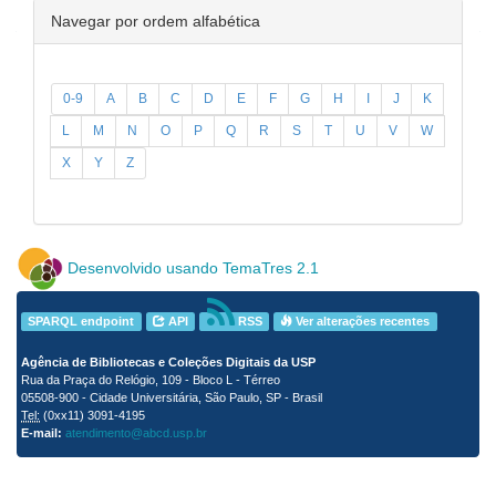
Navegar por ordem alfabética
0-9
A
B
C
D
E
F
G
H
I
J
K
L
M
N
O
P
Q
R
S
T
U
V
W
X
Y
Z
Desenvolvido usando TemaTres 2.1
SPARQL endpoint
API
RSS
Ver alterações recentes
Agência de Bibliotecas e Coleções Digitais da USP
Rua da Praça do Relógio, 109 - Bloco L - Térreo
05508-900 - Cidade Universitária, São Paulo, SP - Brasil
Tel:
(0xx11) 3091-4195
E-mail:
atendimento@abcd.usp.br