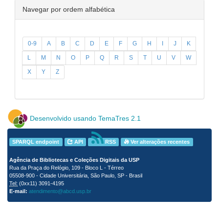
Navegar por ordem alfabética
0-9
A
B
C
D
E
F
G
H
I
J
K
L
M
N
O
P
Q
R
S
T
U
V
W
X
Y
Z
Desenvolvido usando TemaTres 2.1
SPARQL endpoint
API
RSS
Ver alterações recentes
Agência de Bibliotecas e Coleções Digitais da USP
Rua da Praça do Relógio, 109 - Bloco L - Térreo
05508-900 - Cidade Universitária, São Paulo, SP - Brasil
Tel:
(0xx11) 3091-4195
E-mail:
atendimento@abcd.usp.br