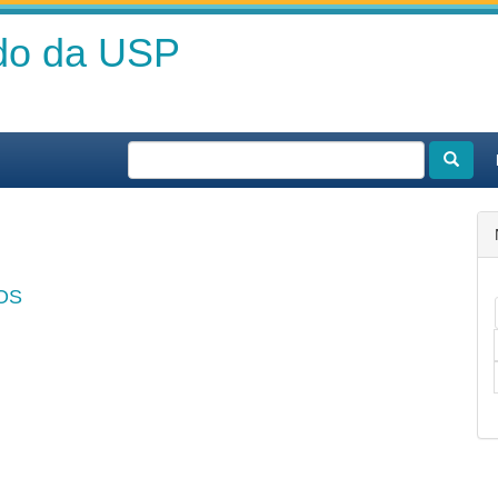
ado da USP
OS