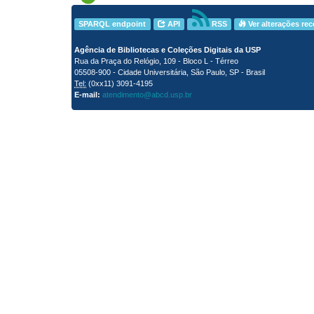
SPARQL endpoint
API
RSS
Ver alterações re
Agência de Bibliotecas e Coleções Digitais da USP
Rua da Praça do Relógio, 109 - Bloco L - Térreo
05508-900 - Cidade Universitária, São Paulo, SP - Brasil
Tel:
(0xx11) 3091-4195
E-mail:
atendimento@abcd.usp.br