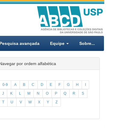
Pesquisa avançada
Equipe
Sobre...
Navegar por ordem alfabética
0-9
A
B
C
D
E
F
G
H
I
J
K
L
M
N
O
P
Q
R
S
T
U
V
W
X
Y
Z