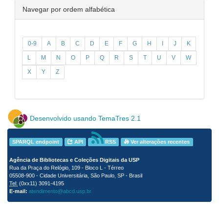
Navegar por ordem alfabética
0-9
A
B
C
D
E
F
G
H
I
J
K
L
M
N
O
P
Q
R
S
T
U
V
W
X
Y
Z
Desenvolvido usando TemaTres 2.1
SPARQL endpoint
API
RSS
Ver alterações recentes
Agência de Bibliotecas e Coleções Digitais da USP
Rua da Praça do Relógio, 109 - Bloco L - Térreo
05508-900 - Cidade Universitária, São Paulo, SP - Brasil
Tel:
(0xx11) 3091-4195
E-mail:
atendimento@abcd.usp.br