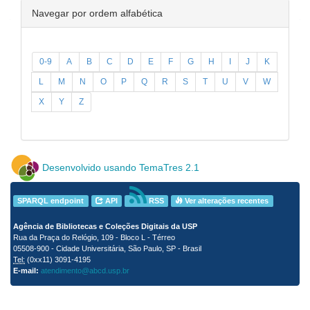
Navegar por ordem alfabética
0-9
A
B
C
D
E
F
G
H
I
J
K
L
M
N
O
P
Q
R
S
T
U
V
W
X
Y
Z
Desenvolvido usando TemaTres 2.1
SPARQL endpoint
API
RSS
Ver alterações recentes
Agência de Bibliotecas e Coleções Digitais da USP
Rua da Praça do Relógio, 109 - Bloco L - Térreo
05508-900 - Cidade Universitária, São Paulo, SP - Brasil
Tel:
(0xx11) 3091-4195
E-mail:
atendimento@abcd.usp.br