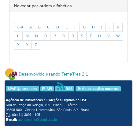
Navegar por ordem alfabética
0-9
A
B
C
D
E
F
G
H
I
J
K
L
M
N
O
P
Q
R
S
T
U
V
W
X
Y
Z
Desenvolvido usando TemaTres 2.1
SPARQL endpoint
API
RSS
Ver alterações recentes
Agência de Bibliotecas e Coleções Digitais da USP
Rua da Praça do Relógio, 109 - Bloco L - Térreo
05508-900 - Cidade Universitária, São Paulo, SP - Brasil
Tel:
(0xx11) 3091-4195
E-mail:
atendimento@abcd.usp.br