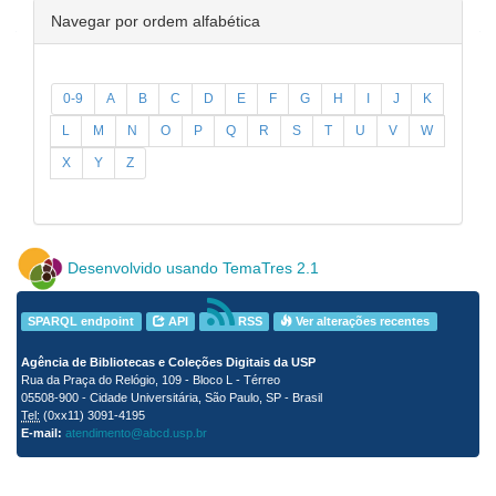
Navegar por ordem alfabética
0-9
A
B
C
D
E
F
G
H
I
J
K
L
M
N
O
P
Q
R
S
T
U
V
W
X
Y
Z
Desenvolvido usando TemaTres 2.1
SPARQL endpoint
API
RSS
Ver alterações recentes
Agência de Bibliotecas e Coleções Digitais da USP
Rua da Praça do Relógio, 109 - Bloco L - Térreo
05508-900 - Cidade Universitária, São Paulo, SP - Brasil
Tel:
(0xx11) 3091-4195
E-mail:
atendimento@abcd.usp.br