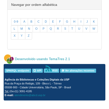
Navegar por ordem alfabética
0-9
A
B
C
D
E
F
G
H
I
J
K
L
M
N
O
P
Q
R
S
T
U
V
W
X
Y
Z
Desenvolvido usando TemaTres 2.1
SPARQL endpoint
API
RSS
Ver alterações recentes
Agência de Bibliotecas e Coleções Digitais da USP
Rua da Praça do Relógio, 109 - Bloco L - Térreo
05508-900 - Cidade Universitária, São Paulo, SP - Brasil
Tel:
(0xx11) 3091-4195
E-mail:
atendimento@abcd.usp.br