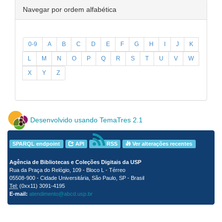
Navegar por ordem alfabética
0-9
A
B
C
D
E
F
G
H
I
J
K
L
M
N
O
P
Q
R
S
T
U
V
W
X
Y
Z
Desenvolvido usando TemaTres 2.1
SPARQL endpoint
API
RSS
Ver alterações recentes
Agência de Bibliotecas e Coleções Digitais da USP
Rua da Praça do Relógio, 109 - Bloco L - Térreo
05508-900 - Cidade Universitária, São Paulo, SP - Brasil
Tel:
(0xx11) 3091-4195
E-mail:
atendimento@abcd.usp.br