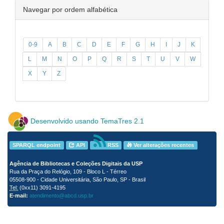
Navegar por ordem alfabética
0-9
A
B
C
D
E
F
G
H
I
J
K
L
M
N
O
P
Q
R
S
T
U
V
W
X
Y
Z
Desenvolvido usando TemaTres 2.1
SPARQL endpoint
API
RSS
Ver alterações recentes
Agência de Bibliotecas e Coleções Digitais da USP
Rua da Praça do Relógio, 109 - Bloco L - Térreo
05508-900 - Cidade Universitária, São Paulo, SP - Brasil
Tel:
(0xx11) 3091-4195
E-mail:
atendimento@abcd.usp.br