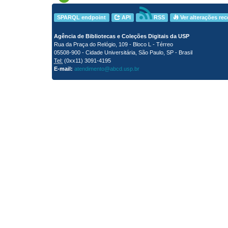
SPARQL endpoint
API
RSS
Ver alterações re
Agência de Bibliotecas e Coleções Digitais da USP
Rua da Praça do Relógio, 109 - Bloco L - Térreo
05508-900 - Cidade Universitária, São Paulo, SP - Brasil
Tel:
(0xx11) 3091-4195
E-mail:
atendimento@abcd.usp.br