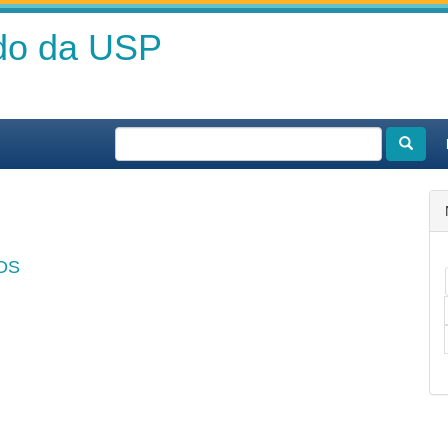
ado da USP
OS