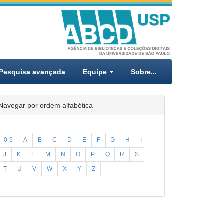
Pesquisa avançada
Equipe
Sobre...
Navegar por ordem alfabética
0-9
A
B
C
D
E
F
G
H
I
J
K
L
M
N
O
P
Q
R
S
T
U
V
W
X
Y
Z