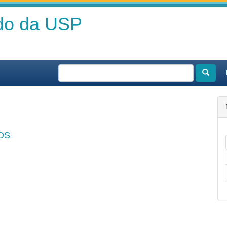
ado da USP
OS