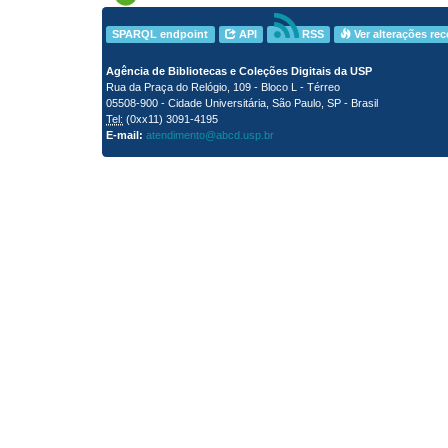
SPARQL endpoint
API
RSS
Ver alterações re
Agência de Bibliotecas e Coleções Digitais da USP
Rua da Praça do Relógio, 109 - Bloco L - Térreo
05508-900 - Cidade Universitária, São Paulo, SP - Brasil
Tel:
(0xx11) 3091-4195
E-mail:
atendimento@abcd.usp.br