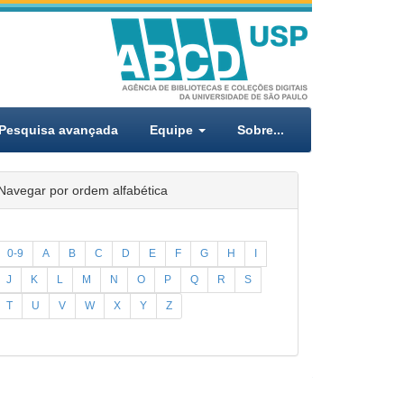
Pesquisa avançada
Equipe
Sobre...
Navegar por ordem alfabética
0-9
A
B
C
D
E
F
G
H
I
J
K
L
M
N
O
P
Q
R
S
T
U
V
W
X
Y
Z