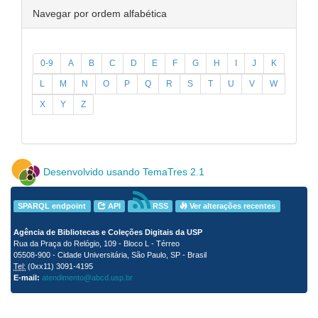
Navegar por ordem alfabética
0-9
A
B
C
D
E
F
G
H
I
J
K
L
M
N
O
P
Q
R
S
T
U
V
W
X
Y
Z
Desenvolvido usando TemaTres 2.1
SPARQL endpoint
API
RSS
Ver alterações recentes
Agência de Bibliotecas e Coleções Digitais da USP
Rua da Praça do Relógio, 109 - Bloco L - Térreo
05508-900 - Cidade Universitária, São Paulo, SP - Brasil
Tel:
(0xx11) 3091-4195
E-mail:
atendimento@abcd.usp.br