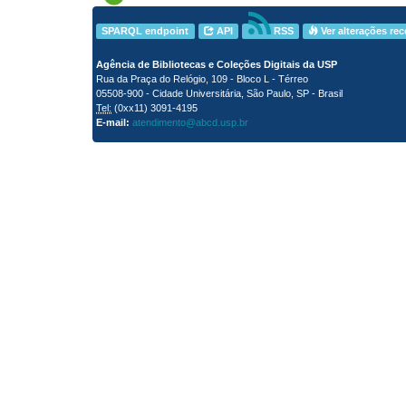
SPARQL endpoint
API
RSS
Ver alterações re
Agência de Bibliotecas e Coleções Digitais da USP
Rua da Praça do Relógio, 109 - Bloco L - Térreo
05508-900 - Cidade Universitária, São Paulo, SP - Brasil
Tel:
(0xx11) 3091-4195
E-mail:
atendimento@abcd.usp.br