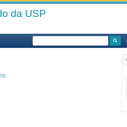
ado da USP
OS