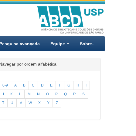
Pesquisa avançada
Equipe
Sobre...
Navegar por ordem alfabética
0-9
A
B
C
D
E
F
G
H
I
J
K
L
M
N
O
P
Q
R
S
T
U
V
W
X
Y
Z