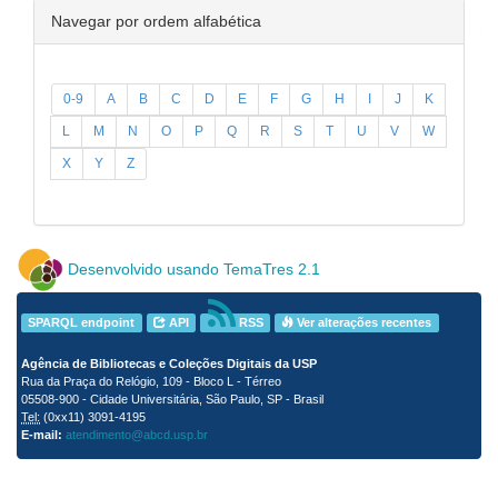
Navegar por ordem alfabética
0-9
A
B
C
D
E
F
G
H
I
J
K
L
M
N
O
P
Q
R
S
T
U
V
W
X
Y
Z
Desenvolvido usando TemaTres 2.1
SPARQL endpoint
API
RSS
Ver alterações recentes
Agência de Bibliotecas e Coleções Digitais da USP
Rua da Praça do Relógio, 109 - Bloco L - Térreo
05508-900 - Cidade Universitária, São Paulo, SP - Brasil
Tel:
(0xx11) 3091-4195
E-mail:
atendimento@abcd.usp.br