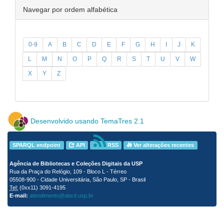
Navegar por ordem alfabética
0-9
A
B
C
D
E
F
G
H
I
J
K
L
M
N
O
P
Q
R
S
T
U
V
W
X
Y
Z
Desenvolvido usando TemaTres 2.1
SPARQL endpoint
API
RSS
Ver alterações recentes
Agência de Bibliotecas e Coleções Digitais da USP
Rua da Praça do Relógio, 109 - Bloco L - Térreo
05508-900 - Cidade Universitária, São Paulo, SP - Brasil
Tel:
(0xx11) 3091-4195
E-mail:
atendimento@abcd.usp.br