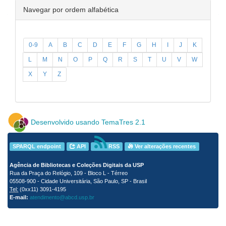
Navegar por ordem alfabética
0-9
A
B
C
D
E
F
G
H
I
J
K
L
M
N
O
P
Q
R
S
T
U
V
W
X
Y
Z
Desenvolvido usando TemaTres 2.1
SPARQL endpoint
API
RSS
Ver alterações recentes
Agência de Bibliotecas e Coleções Digitais da USP
Rua da Praça do Relógio, 109 - Bloco L - Térreo
05508-900 - Cidade Universitária, São Paulo, SP - Brasil
Tel:
(0xx11) 3091-4195
E-mail:
atendimento@abcd.usp.br