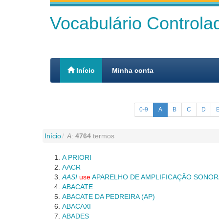
Vocabulário Control
Início
Minha conta
0-9
A
B
C
D
Início
A
:
4764
termos
A PRIORI
AACR
AASI
use
APARELHO DE AMPLIFICAÇÃO SONORA
ABACATE
ABACATE DA PEDREIRA (AP)
ABACAXI
ABADES