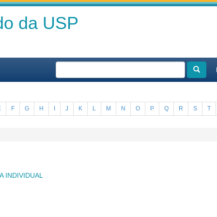
ado da USP
E
F
G
H
I
J
K
L
M
N
O
P
Q
R
S
T
 INDIVIDUAL