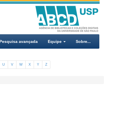
Pesquisa avançada
Equipe
Sobre...
U
V
W
X
Y
Z