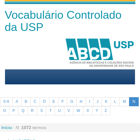
Vocabulário Controlado
da USP
0-9
A
B
C
D
E
F
G
H
I
J
K
L
M
N
O
P
Q
R
S
T
U
V
W
X
Y
Z
Início
N
:
1072
termos