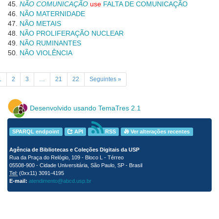
NÃO COMUNICAÇÃO
use
FALTA DE COMUNICAÇÃO
NÃO MATERNIDADE
NÃO METAIS
NÃO PROLIFERAÇÃO NUCLEAR
NÃO RUMINANTES
NÃO VIOLÊNCIA
1
2
3
…
21
22
Seguintes »
Desenvolvido usando TemaTres 2.1
SPARQL endpoint
API
RSS
Ver alterações recentes
Agência de Bibliotecas e Coleções Digitais da USP
Rua da Praça do Relógio, 109 - Bloco L - Térreo
05508-900 - Cidade Universitária, São Paulo, SP - Brasil
Tel:
(0xx11) 3091-4195
E-mail:
atendimento@abcd.usp.br