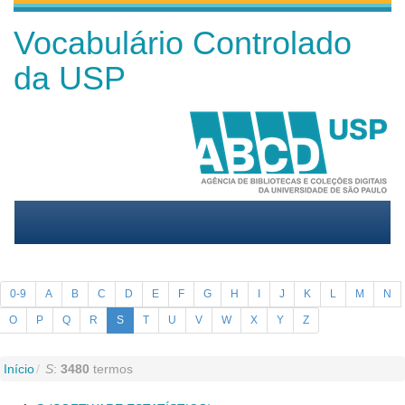
Vocabulário Controlado
da USP
0-9
A
B
C
D
E
F
G
H
I
J
K
L
M
N
O
P
Q
R
S
T
U
V
W
X
Y
Z
Início
S
:
3480
termos