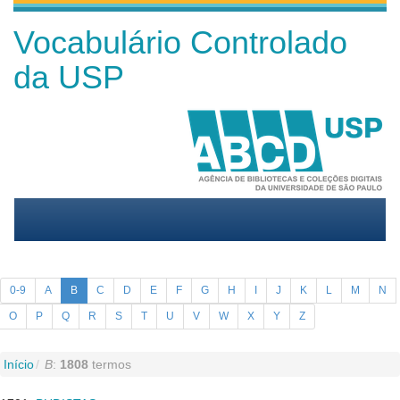
Vocabulário Controlado
da USP
0-9
A
B
C
D
E
F
G
H
I
J
K
L
M
N
O
P
Q
R
S
T
U
V
W
X
Y
Z
Início
B
:
1808
termos