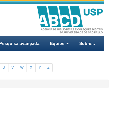
Pesquisa avançada
Equipe
Sobre...
U
V
W
X
Y
Z