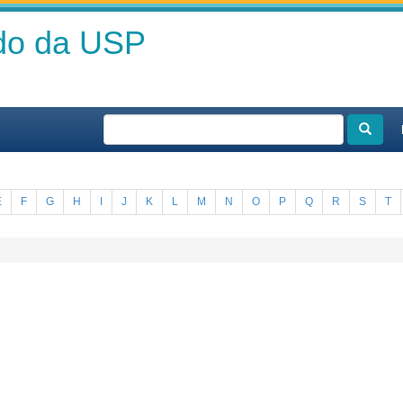
ado da USP
E
F
G
H
I
J
K
L
M
N
O
P
Q
R
S
T