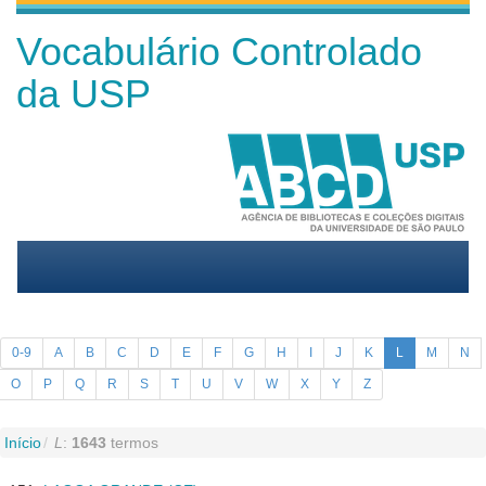
Vocabulário Controlado
da USP
0-9
A
B
C
D
E
F
G
H
I
J
K
L
M
N
O
P
Q
R
S
T
U
V
W
X
Y
Z
Início
L
:
1643
termos