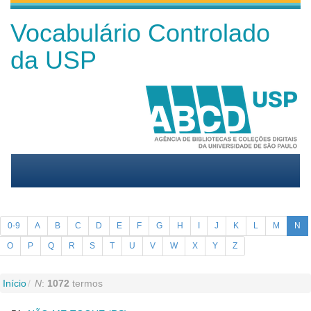
Vocabulário Controlado
da USP
0-9
A
B
C
D
E
F
G
H
I
J
K
L
M
N
O
P
Q
R
S
T
U
V
W
X
Y
Z
Início
N
:
1072
termos