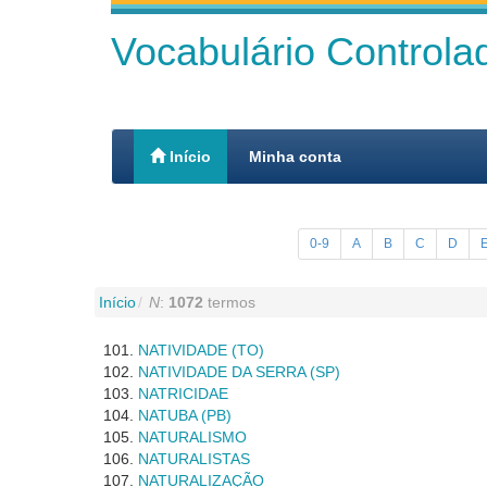
Vocabulário Control
Início
Minha conta
0-9
A
B
C
D
Início
N
:
1072
termos
NATIVIDADE (TO)
NATIVIDADE DA SERRA (SP)
NATRICIDAE
NATUBA (PB)
NATURALISMO
NATURALISTAS
NATURALIZAÇÃO