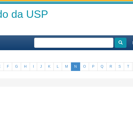
ado da USP
E
F
G
H
I
J
K
L
M
N
O
P
Q
R
S
T