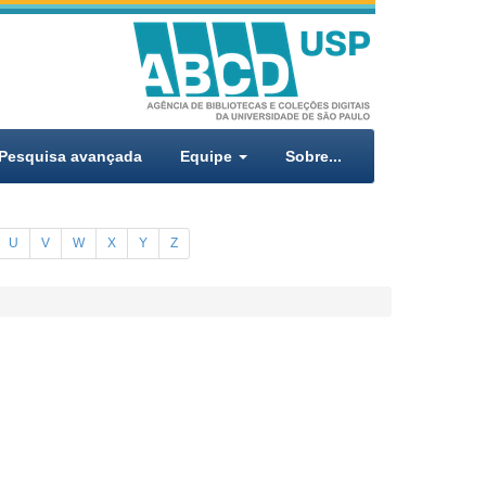
Pesquisa avançada
Equipe
Sobre...
U
V
W
X
Y
Z