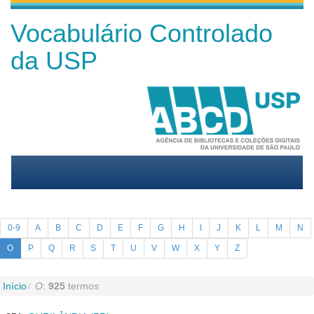
Vocabulário Controlado
da USP
0-9
A
B
C
D
E
F
G
H
I
J
K
L
M
N
O
P
Q
R
S
T
U
V
W
X
Y
Z
Início
O
:
925
termos