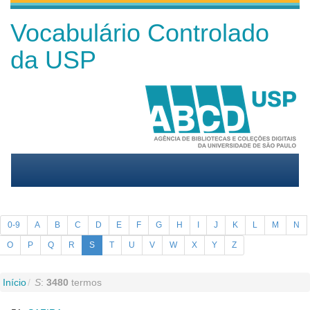
Vocabulário Controlado
da USP
0-9
A
B
C
D
E
F
G
H
I
J
K
L
M
N
O
P
Q
R
S
T
U
V
W
X
Y
Z
Início
S
:
3480
termos