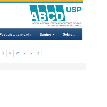
Pesquisa avançada
Equipe
Sobre...
U
V
W
X
Y
Z