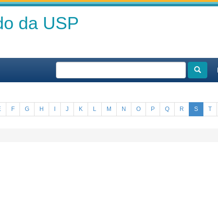
ado da USP
E
F
G
H
I
J
K
L
M
N
O
P
Q
R
S
T