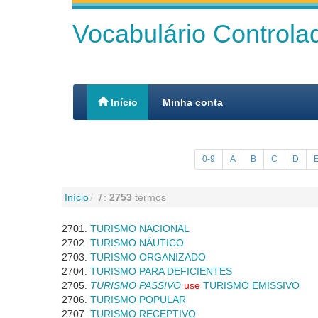
Vocabulário Control
Início
Minha conta
0-9
A
B
C
D
Início
T
:
2753
termos
TURISMO NACIONAL
TURISMO NÁUTICO
TURISMO ORGANIZADO
TURISMO PARA DEFICIENTES
TURISMO PASSIVO
use
TURISMO EMISSIVO
TURISMO POPULAR
TURISMO RECEPTIVO