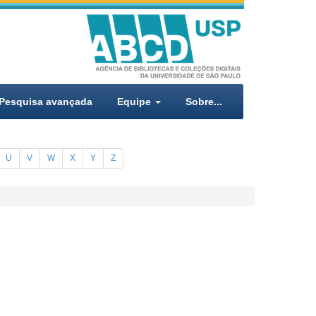
Pesquisa avançada
Equipe
Sobre...
U
V
W
X
Y
Z