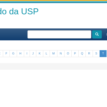
ado da USP
E
F
G
H
I
J
K
L
M
N
O
P
Q
R
S
T